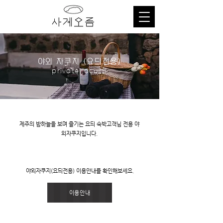
야외 자쿠지 (요듸전용)
private jacuzzi
제주의 밤하늘을 보며 즐기는 요듸 숙박고객님 전용 야
외자쿠지입니다.
야외자쿠지(요듸전용) 이용안내를 확인해보세요.
이용안내