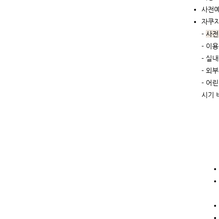
사전예
자쿠지
-
사전
- 이
- 실
- 외
- 어
시기 