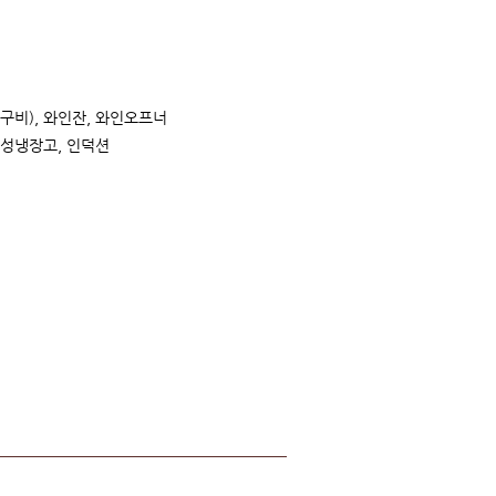
구비), 와인잔, 와인오프너
감성냉장고, 인덕션