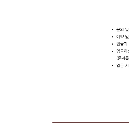
​문의 
예약 및
입금과 
입금하신
(문자를
​입금 