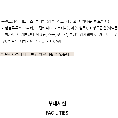
 웅진코웨이 매트리스, 록시땅 (샴푸, 린스, 샤워젤, 샤워타올, 핸드워시)
 마샬블루투스 스피커, 드립커피(하소로커피), 차(오설록), 비상구급함(의약품
, 취사도구, 기본양념(식용류, 소금, 조미료, 설탕), 전자레인지, 커피포트, 
 에어컨, 빌트인 세탁기(건조기능 포함), WIFI
은 팬션사정에 따라 변경 및 추가될 수 있습니다.
부대시설
FACILITIES